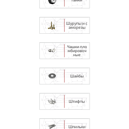
Шурупы и с
аморезы
Чашки пло
мбировоч
ные
Шайбы
Штифты
Шпильки