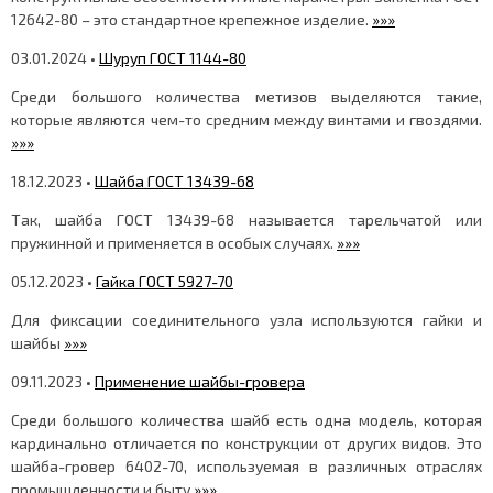
12642-80 – это стандартное крепежное изделие.
»»»
03.01.2024 •
Шуруп ГОСТ 1144-80
Среди большого количества метизов выделяются такие,
которые являются чем-то средним между винтами и гвоздями.
»»»
18.12.2023 •
Шайба ГОСТ 13439-68
Так, шайба ГОСТ 13439-68 называется тарельчатой или
пружинной и применяется в особых случаях.
»»»
05.12.2023 •
Гайка ГОСТ 5927-70
Для фиксации соединительного узла используются гайки и
шайбы
»»»
09.11.2023 •
Применение шайбы-гровера
Среди большого количества шайб есть одна модель, которая
кардинально отличается по конструкции от других видов. Это
шайба-гровер 6402-70, используемая в различных отраслях
промышленности и быту
»»»