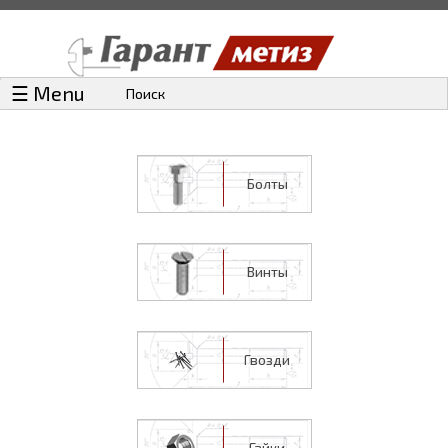
☰ Menu
Поиск
Болты
Винты
Гвозди
Гайки