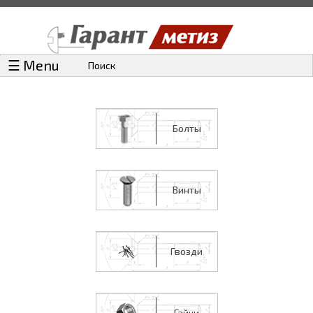
☰ Menu
Поиск
Болты
Винты
Гвозди
Гайки