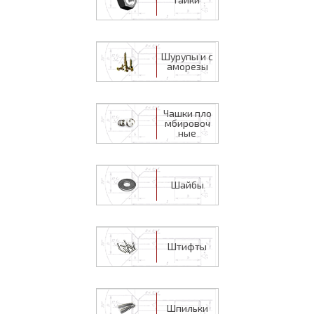
Шурупы и с
аморезы
Чашки пло
мбировоч
ные
Шайбы
Штифты
Шпильки