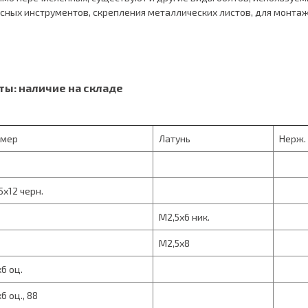
сных инструментов, скрепления металлических листов, для монтаж
ты: наличие на складе
змер
Латунь
Нерж.
5х12 черн.
М2,5х6 ник.
М2,5х8
6 оц.
6 оц., 88