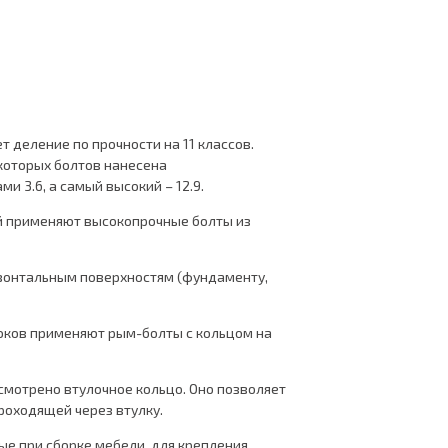
 деление по прочности на 11 классов.
которых болтов нанесена
 3.6, а самый высокий – 12.9.
й применяют высокопрочные болты из
изонтальным поверхностям (фундаменту,
локов применяют рым-болты с кольцом на
смотрено втулочное кольцо. Оно позволяет
роходящей через втулку.
ые при сборке мебели, для крепления