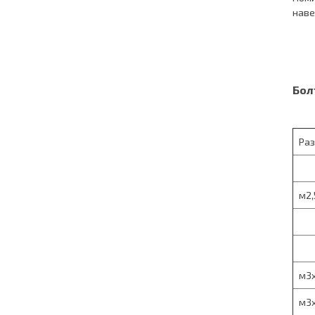
наве
Бол
Ра
м2,
м3х
м3х