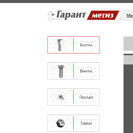
Ме
Болты
Винты
Гвозди
Гайки