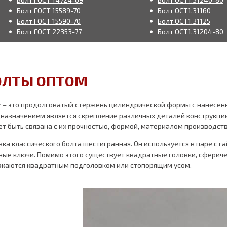
Болт ГОСТ 15589-70
Болт ОСТ1.31160
Болт ГОСТ 15590-70
Болт ОСТ1.31125
Болт ГОСТ 22353-77
Болт ОСТ1.31204-80
ОЛТЫ ОПТОМ
т
– это продолговатый стержень цилиндрической формы с нанесенно
назначением является скрепление различных деталей конструкции
т быть связана с их прочностью, формой, материалом производств
вка классического болта шестигранная. Он используется в паре с г
ные ключи. Помимо этого существует квадратные головки, сфериче
жаются квадратным подголовком или стопорящим усом.