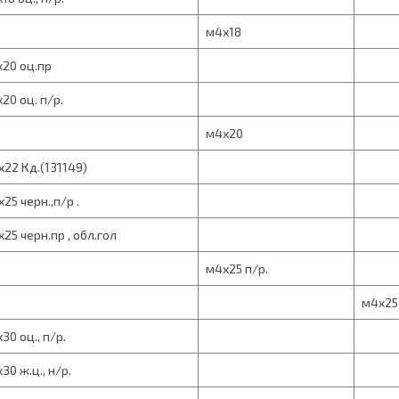
м4х18
20 оц.пр
20 оц. п/р.
м4х20
22 Кд.(131149)
25 черн.,п/р .
25 черн.пр , обл.гол
м4х25 п/р.
м4х25
30 оц., п/р.
30 ж.ц., н/р.