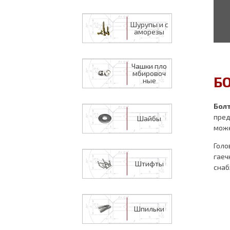
Шурупы и с
аморезы
Чашки пло
мбировоч
Б
ные
Бол
пред
Шайбы
може
Голо
гаеч
Штифты
снаб
Шпильки