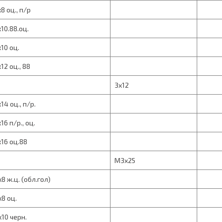
8 оц., п/р
10.88.оц.
10 оц.
12 оц., 88
3х12
14 оц., п/р.
16 п/р., оц.
16 оц.88
М3х25
8 ж.ц. (обл.гол)
8 оц.
10 черн.