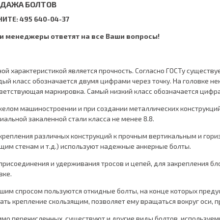
ДАЖА БОЛТОВ
ИТЕ: 495 640-04-37
и менеджеры ответят на все Ваши вопросы!
ой характеристикой является прочность. Согласно ГОСТу существует
ый класс обозначается двумя цифрами через точку. На головке не
ветствующая маркировка. Самый низкий класс обозначается цифрами
желом машиностроении и при создании металлических конструкци
иальной закаленной стали класса не менее 8.8.
крепления различных конструкций к прочным вертикальным и гор
щим стенам и т.д.) используют надежные анкерные болты.
присоединения и удерживания тросов и цепей, для закрепления б
вке.
шим спросом пользуются откидные болты, на конце которых преду
ать крепление скользящим, позволяет ему вращаться вокруг оси, п
мо перечисленных, существуют и другие виды болтов, используем