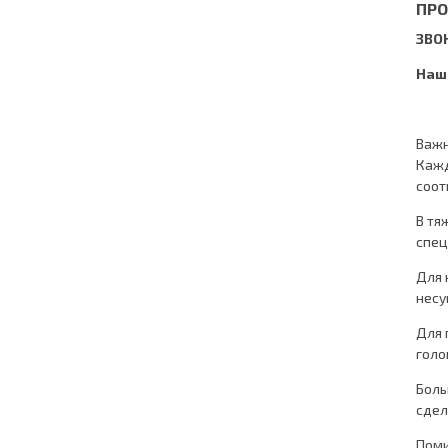
ПРО
ЗВОН
Наш
Важн
Кажд
соот
В тя
спец
Для 
несу
Для 
голо
Боль
сдел
Поми