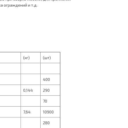
а ограждений и т.д.
(кг)
(шт)
400
0,144
290
70
7,64
10900
280