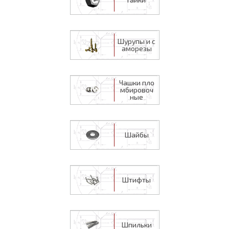
Шурупы и с
аморезы
Чашки пло
мбировоч
ные
Шайбы
Штифты
Шпильки