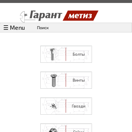
☰ Menu
Поиск
Болты
Винты
Гвозди
Гайки