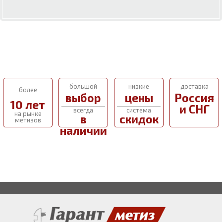
большой
низкие
доставка
более
выбор
цены
Россия
10 лет
и СНГ
всегда
система
на рынке
в
скидок
метизов
наличии