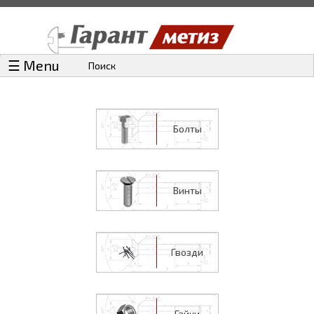
☰ Menu
Поиск
Болты
Винты
Гвозди
Гайки