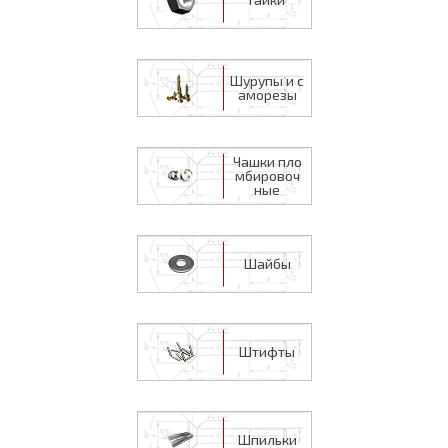
Шурупы и с
аморезы
Чашки пло
мбировоч
ные
Шайбы
Штифты
Шпильки