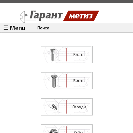
☰ Menu
Поиск
Болты
Винты
Гвозди
Гайки