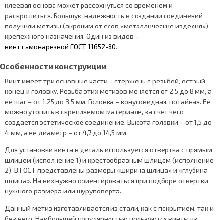
клеевая основа может рассохнуться со временем и
раскрошиться. Большую надежность в создании соединений
получили метизы (акроним от слов «металлические изделия»)
крепежного назначения. Один из видов –
винт самонарезной ГОСТ 11652-80
.
Особенности конструкции
Винт имеет три основные части – стержень с резьбой, острый
конец и головку. Резьба этих метизов меняется от 2,5 до 8 мм, а
ее шаг – от 1,25 до 3,5 мм. Головка – конусовидная, потайная. Ее
можно утопить в скрепляемом материале, за счет чего
создается эстетическое соединение. Высота головки – от 1,5 до
4 мм, а ее диаметр – от 4,7 до 14,5 мм.
Для установки винта в деталь используется отвертка с прямым
шлицем (исполнение 1) и крестообразным шлицем (исполнение
2). В ГОСТ представлены размеры «ширина шлица» и «глубина
шлица». На них нужно ориентироваться при подборе отвертки
нужного размера или шуруповерта.
Данный метиз изготавливается из стали, как с покрытием, так и
без него. Наибольшей популярностью пользуются винты из