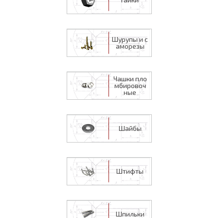
Шурупы и с
аморезы
Чашки пло
мбировоч
ные
Шайбы
Штифты
Шпильки