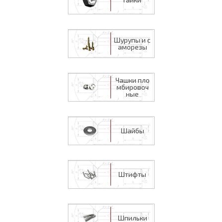
Шурупы и с
аморезы
Чашки пло
мбировоч
ные
Шайбы
Штифты
Шпильки