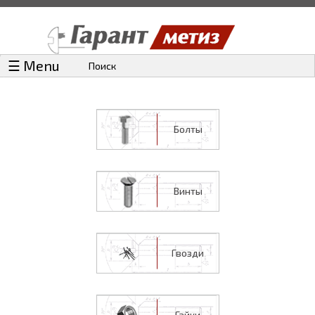
☰ Menu
Поиск
Болты
Винты
Гвозди
Гайки