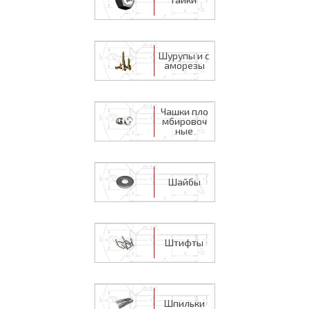
Шурупы и с
аморезы
Чашки пло
мбировоч
ные
Шайбы
Штифты
Шпильки