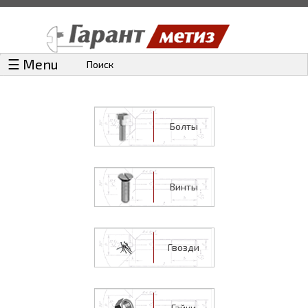
☰ Menu
Поиск
Болты
Винты
Гвозди
Гайки