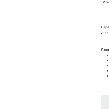
того
Пере
доро
Пох