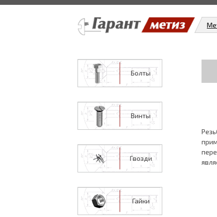
Ме
Болты
Винты
Резь
прим
пере
Гвозди
явля
Гайки