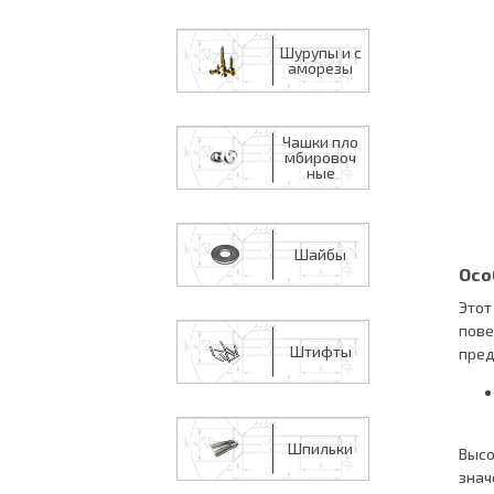
Шурупы и с
аморезы
Чашки пло
мбировоч
ные
Шайбы
Осо
Этот
пове
Штифты
пред
Шпильки
Высо
знач