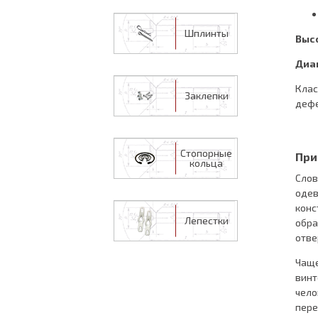
Шплинты
Выс
Диа
Клас
Заклепки
дефе
Стопорные
При
кольца
Слов
одев
конс
Лепестки
обра
отве
Чаще
винт
чело
пере