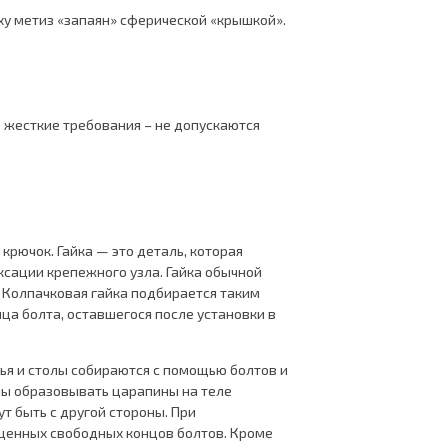
ху метиз «запаян» сферической «крышкой».
е жесткие требования – не допускаются
крючок. Гайка — это деталь, которая
ксации крепежного узла. Гайка обычной
. Колпачковая гайка подбирается таким
ца болта, оставшегося после установки в
ья и столы собираются с помощью болтов и
ны образовывать царапины на теле
ут быть с другой стороны. При
щенных свободных концов болтов. Кроме