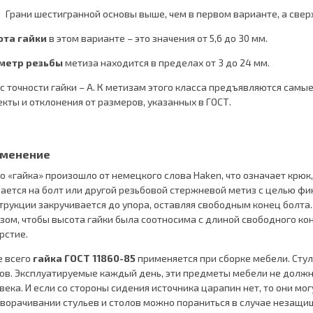
Грани шестигранной основы выше, чем в первом варианте, а свер
ота гайки
в этом варианте – это значения от 5,6 до 30 мм.
метр резьбы
метиза находится в пределах от 3 до 24 мм.
с точности гайки – А. К метизам этого класса предъявляются самы
кты и отклонения от размеров, указанных в ГОСТ.
менение
о «гайка» произошло от немецкого слова Haken, что означает крюк, 
ается на болт или другой резьбовой стержневой метиз с целью фи
трукции закручивается до упора, оставляя свободным конец болта
зом, чтобы высота гайки была соотносима с длиной свободного кон
рстие.
 всего
гайка ГОСТ 11860-85
применяется при сборке мебели. Стул
ов. Эксплуатируемые каждый день, эти предметы мебели не долж
века. И если со стороны сидения источника царапин нет, то они мог
ворачивании стульев и столов можно пораниться в случае незащи