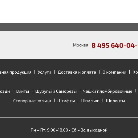
8 495 640-04-
Москва
зная продукция
Услуги
Доставка и оплата
О компании
Ко
возди
Винты
Шурупы и Саморезы
Чашки пломбировочные
Стопорные кольца
Штифты
Шпильки
Шплинты
Пн – Пт: 9.00–18.00 • Сб – Вс: выходной