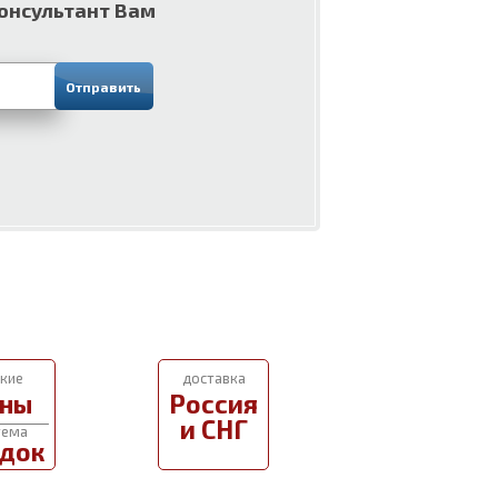
консультант Вам
кие
доставка
ны
Россия
и СНГ
тема
док