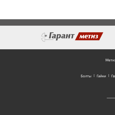
Мети
Болты
Гайки
Г