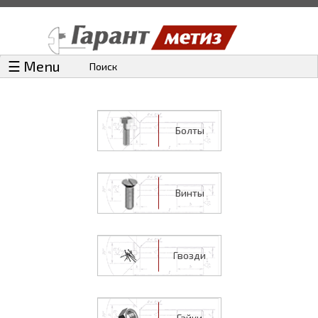
☰ Menu
Поиск
Болты
Винты
Гвозди
Гайки