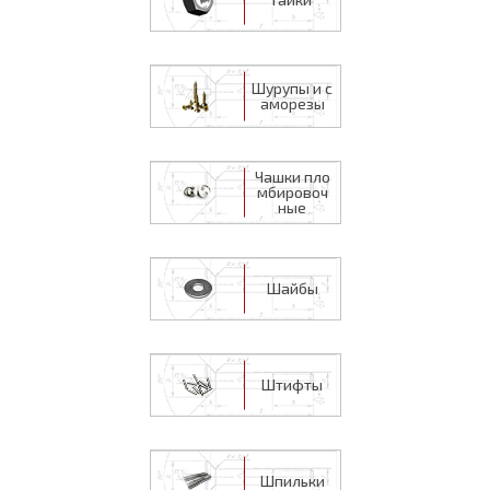
Шурупы и с
аморезы
Чашки пло
мбировоч
ные
Шайбы
Штифты
Шпильки