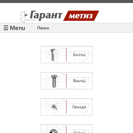
☰ Menu
Поиск
Болты
Винты
Гвозди
Гайки