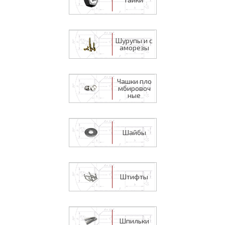
Шурупы и с
аморезы
Чашки пло
мбировоч
ные
Шайбы
Штифты
Шпильки