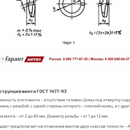
струкция винта ГОСТ 1477-93
енность этого винта – отсутствие головки. Шлиц под отвертку сод
жень с резьбой, с одной стороны которого – плоский конец, а с дру
а винта – от 2 до 60 мм. Диаметр резьбы – от 1 до 12 мм.
дарт предполагает изготовление винтов двух классов точности – А 