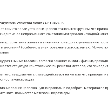
сохранить свойства винта ГОСТ 1477-93
ет так, что после установки крепеж становится хрупким, что приво
сходит из-за неправильного сочетания материалов исходной конст
имер, сочетание железа и алюминия приводит к уменьшению прочн
 и алюминий (особенно в электротехнических системах). Можно п
тания.
у разными металлами, согласно законам химии и физики, проходя
шается структура кристаллической решетки металла, что приводит
е того, твердые металлы воздействуют на мягкие, что приводит 
стности конструкции.
планировании крепежа нужно правильно подобрать материал по пр
читывать количество метизов и их размеры.