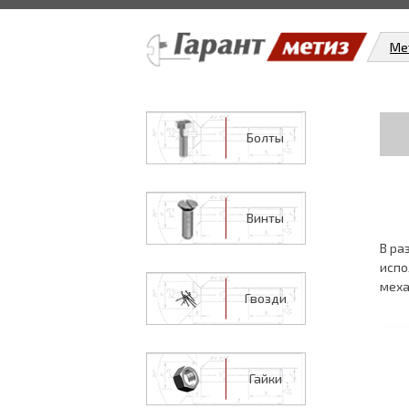
Ме
Болты
Винты
В ра
испо
меха
Гвозди
Гайки