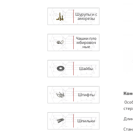
Шурупы и с
аморезы
Чашки пло
мбировоч
ные
Шайбы
Кон
Штифты
Особ
стер
Длин
Шпильки
Стан