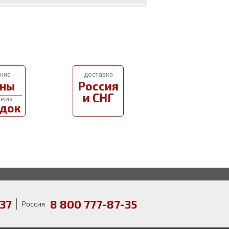
кие
доставка
ны
Россия
и СНГ
тема
док
37
8 800 777-87-35
Россия