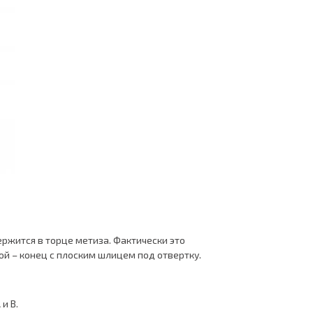
ержится в торце метиза. Фактически это
гой – конец с плоским шлицем под отвертку.
и В.