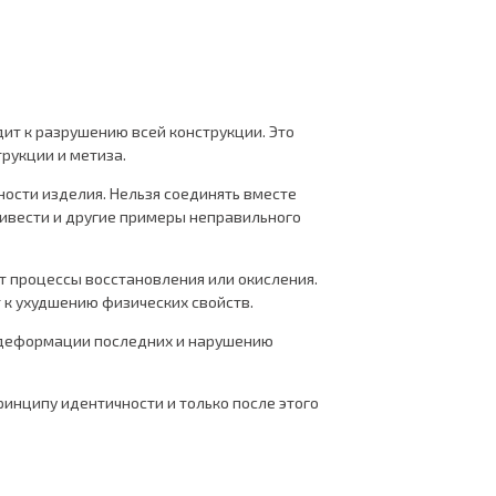
дит к разрушению всей конструкции. Это
рукции и метиза.
ости изделия. Нельзя соединять вместе
ривести и другие примеры неправильного
т процессы восстановления или окисления.
 к ухудшению физических свойств.
к деформации последних и нарушению
инципу идентичности и только после этого