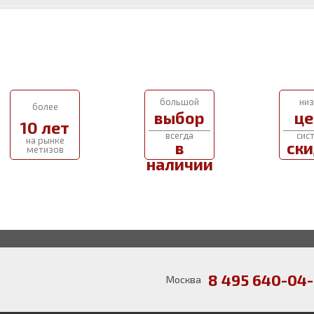
большой
низ
более
выбор
це
10 лет
всегда
сис
на рынке
в
ски
метизов
наличии
8 495 640-04-
Москва