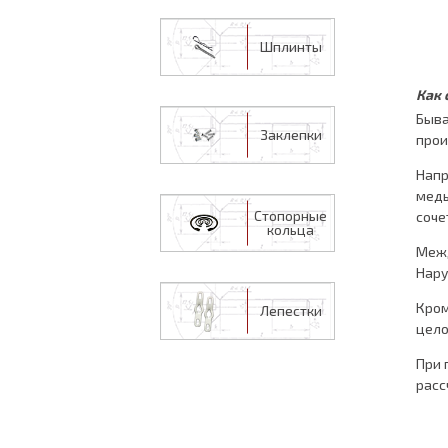
Шплинты
Как 
Быва
Заклепки
прои
Напр
медь
Стопорные
соче
кольца
Межд
Нару
Кром
Лепестки
цело
При 
расс