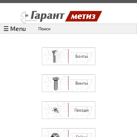
☰ Menu
Поиск
Болты
Винты
Гвозди
Гайки