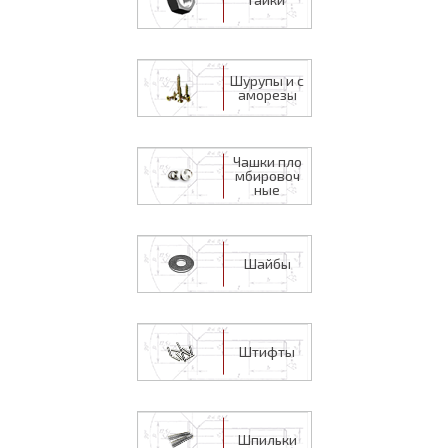
Шурупы и с
аморезы
Чашки пло
мбировоч
ные
Шайбы
Штифты
Шпильки