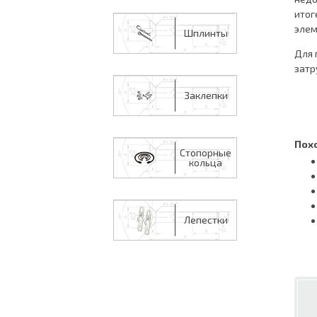
итог
элем
Шплинты
Для 
затр
Заклепки
Пох
Стопорные
кольца
Лепестки