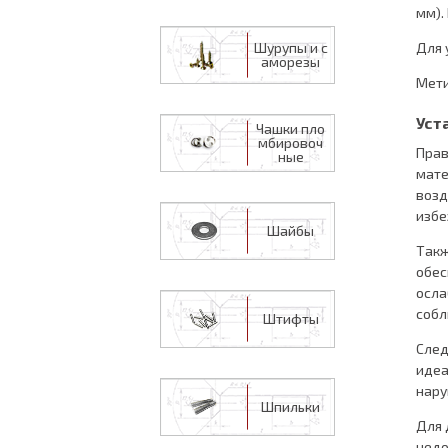
мм).
Шурупы и с
Для 
аморезы
Мети
Уст
Чашки пло
мбировоч
Прав
ные
мате
возд
избе
Шайбы
Такж
обес
осла
собл
Штифты
След
идеа
нару
Шпильки
Для 
недо