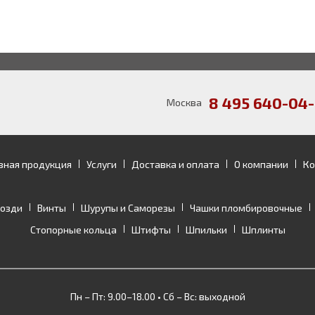
8 495 640-04-
Москва
зная продукция
Услуги
Доставка и оплата
О компании
Ко
возди
Винты
Шурупы и Саморезы
Чашки пломбировочные
Стопорные кольца
Штифты
Шпильки
Шплинты
Пн – Пт: 9.00–18.00 • Сб – Вс: выходной