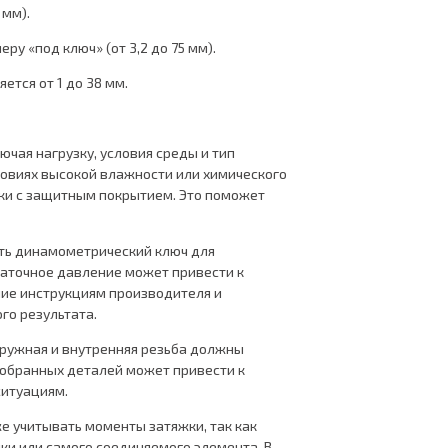
 мм).
ру «под ключ» (от 3,2 до 75 мм).
ется от 1 до 38 мм.
чая нагрузку, условия среды и тип
словиях высокой влажности или химического
ки с защитным покрытием. Это поможет
ать динамометрический ключ для
таточное давление может привести к
ние инструкциям производителя и
о результата.
аружная и внутренняя резьба должны
добранных деталей может привести к
ситуациям.
 учитывать моменты затяжки, так как
и или самого соединяемого элемента. В