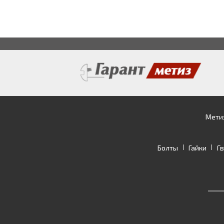
Мети
Болты
Гайки
Г