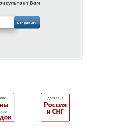
консультант Вам
кие
доставка
ны
Россия
и СНГ
тема
док