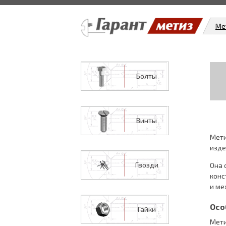
Ме
Болты
Винты
Мети
изде
Гвозди
Она 
конс
и ме
Осо
Гайки
Мети