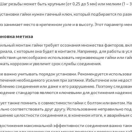
 Шаг резьбы может быть крупным (от 0,25 до 5 мм) или мелким (1 – 3
установки гайки нужен гаечный ключ, который подбирается по разме
з занимает место в крепежном узле и в высоту. Этот параметр меня
ановка метиза
ильный монтаж гайки требует осознания множества факторов, вклю
риала, с которым она будет в контакте. Например, для работы в у
ействия целесообразно использовать нержавеющие гайки или гай
жать коррозии и увеличит срок службы соединения.
е важно учитывать порядок установки. Рекомендуется использов
печения необходимого усилия при затяжке. Избыточное или недос
блению соединения или даже к его разрушению. Поэтому следова
юдение стандартов являются ключевыми для достижения надежног
ует также помнить о совместимости гайки с болтом или винтом. Н
льно соответствовать друг другу. Использование неправильно по
шению целостности соединения и, в конечном итоге, к аварийным 
достижения максимальной эффективности соединения важно также
стающая или чрезмерная сила может привести к повреждению гайк