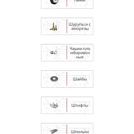
Шурупы и с
аморезы
Чашки пло
мбировоч
ные
Шайбы
Штифты
Шпильки