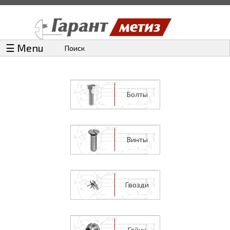
☰ Menu
Поиск
Болты
Винты
Гвозди
Гайки