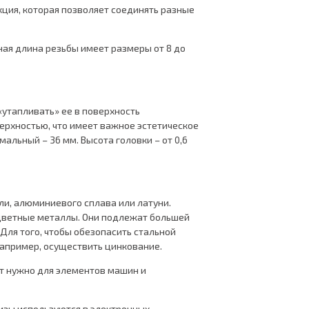
кция, которая позволяет соединять разные
ьная длина резьбы имеет размеры от 8 до
 «утапливать» ее в поверхность
верхностью, что имеет важное эстетическое
мальный – 36 мм. Высота головки – от 0,6
ли, алюминиевого сплава или латуни.
 цветные металлы. Они подлежат большей
Для того, чтобы обезопасить стальной
Например, осуществить цинкование.
т нужно для элементов машин и
тизы используются в электронных