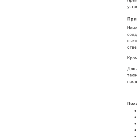
устр
При
Наи
соед
высв
отве
Кром
Для 
такж
пред
Пох