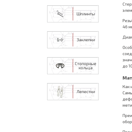
Стер
элем
Шплинты
Резь
46 м
Диам
Заклепки
Особ
соед
знач
Стопорные
до 1
кольца
Мат
Как 
Лепестки
Самы
дефо
мети
Преи
обор
Преи