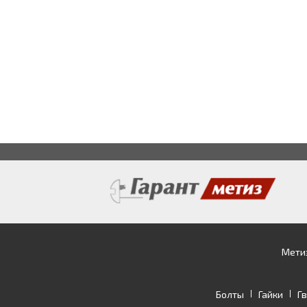
Мети
Болты
Гайки
Г