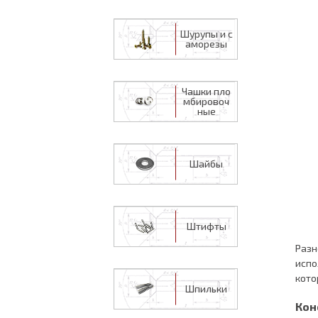
Шурупы и с
аморезы
Чашки пло
мбировоч
ные
Шайбы
Штифты
Разн
испо
кото
Шпильки
Кон