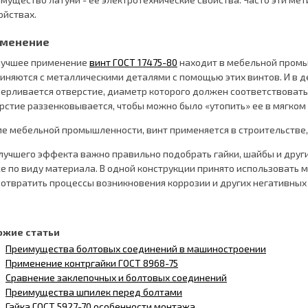
ойствах.
менение
лучшее применение
винт ГОСТ 17475-80
находит в мебельной пром
иняются с металлическими деталями с помощью этих винтов. И в д
ерливается отверстие, диаметр которого должен соответствовать
рстие раззенковывается, чтобы можно было «утопить» ее в мягком
е мебельной промышленности, винт применяется в строительстве,
лучшего эффекта важно правильно подобрать гайки, шайбы и други
е по виду материала. В одной конструкции принято использовать 
отвратить процессы возникновения коррозии и других негативных
ожие статьи
Преимущества болтовых соединений в машиностроении
Применение контргайки ГОСТ 8968-75
Сравнение заклепочных и болтовых соединений
Преимущества шпилек перед болтами
Гайка ГОСТ 5927-70 особенности монтажа