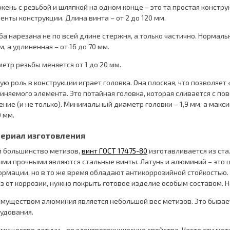
жень с резьбой и шляпкой на одном конце – это та простая констру
енты конструкции. Длина винта – от 2 до 120 мм.
ба нарезана не по всей длине стержня, а только частично. Нормал
м, а удлиненная – от 16 до 70 мм.
етр резьбы меняется от 1 до 20 мм.
ую роль в конструкции играет головка. Она плоская, что позволяет
иняемого элемента. Это потайная головка, которая сливается с по
ение (и не только). Минимальный диаметр головки – 1,9 мм, а макси
0 мм.
ериал изготовления
и большинство метизов,
винт ГОСТ 17475-80
изготавливается из ста
ми прочными являются стальные винты. Латунь и алюминий – это
рмации, но в то же время обладают антикоррозийной стойкостью. 
з от коррозии, нужно покрыть готовое изделие особым составом. 
муществом алюминия является небольшой вес метизов. Это бывае
удования.
мущество латуни - ее электротехнические свойства. Часто эти ме