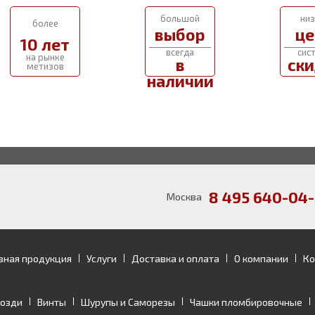
большой
низ
более
выбор
це
10 лет
всегда
сис
на рынке
в
ски
метизов
наличии
8 495 640-04-
Москва
зная продукция
Услуги
Доставка и оплата
О компании
Ко
возди
Винты
Шурупы и Саморезы
Чашки пломбировочные