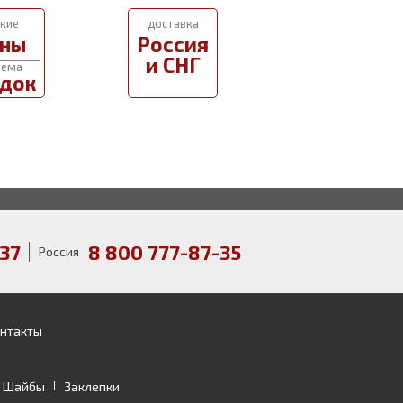
кие
доставка
ны
Россия
и СНГ
тема
док
37
8 800 777-87-35
Россия
нтакты
Шайбы
Заклепки