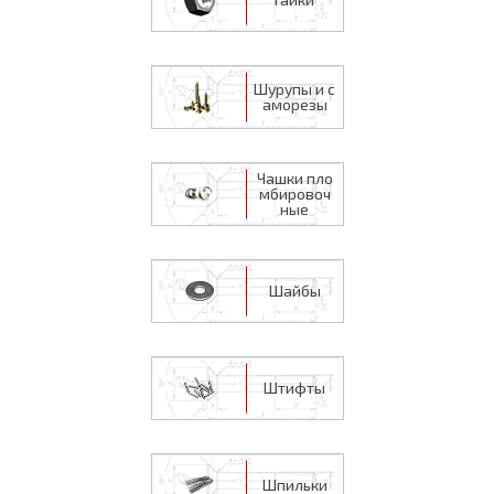
Шурупы и с
аморезы
Чашки пло
мбировоч
ные
Шайбы
Штифты
Шпильки