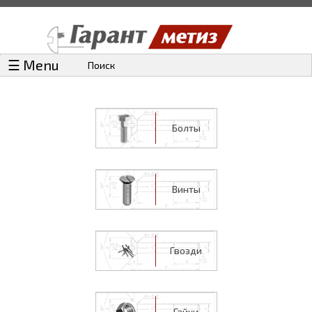
☰ Menu
Поиск
Болты
Винты
Гвозди
Гайки