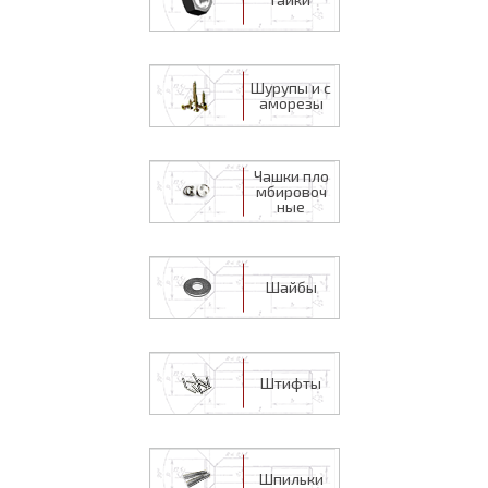
Шурупы и с
аморезы
Чашки пло
мбировоч
ные
Шайбы
Штифты
Шпильки