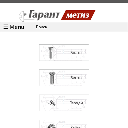
☰ Menu
Поиск
Болты
Винты
Гвозди
Гайки