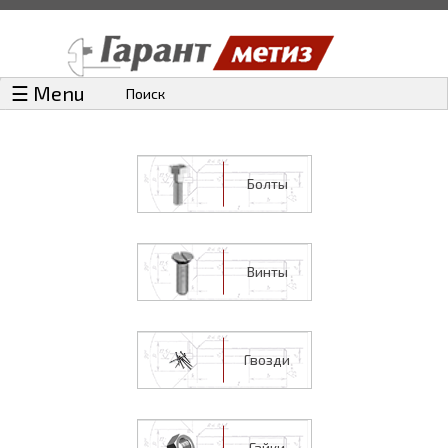
☰ Menu
Поиск
Болты
Винты
Гвозди
Гайки