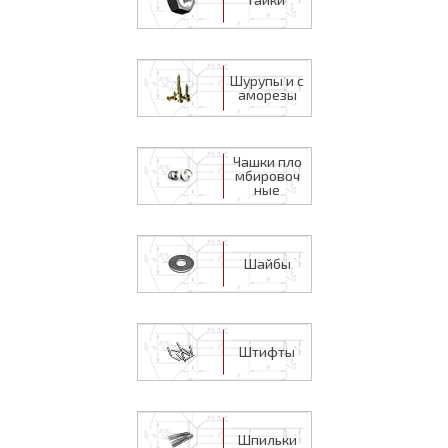
Шурупы и с
аморезы
Чашки пло
мбировоч
ные
Шайбы
Штифты
Шпильки