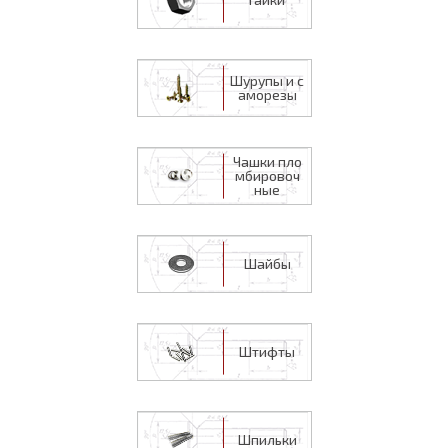
Шурупы и с
аморезы
Чашки пло
мбировоч
ные
Шайбы
Штифты
Шпильки