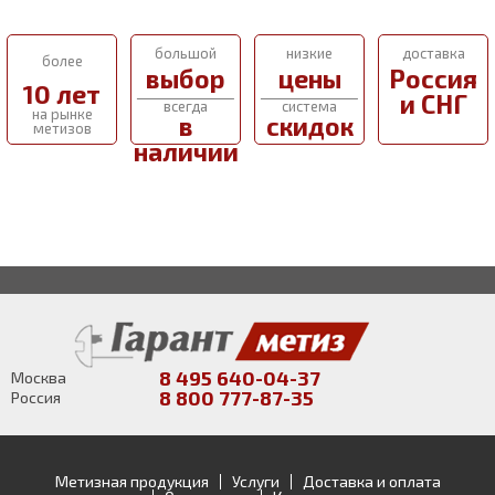
большой
низкие
доставка
более
выбор
цены
Россия
10 лет
и СНГ
всегда
система
на рынке
в
скидок
метизов
наличии
8 495 640-04-37
Москва
8 800 777-87-35
Россия
Метизная продукция
Услуги
Доставка и оплата