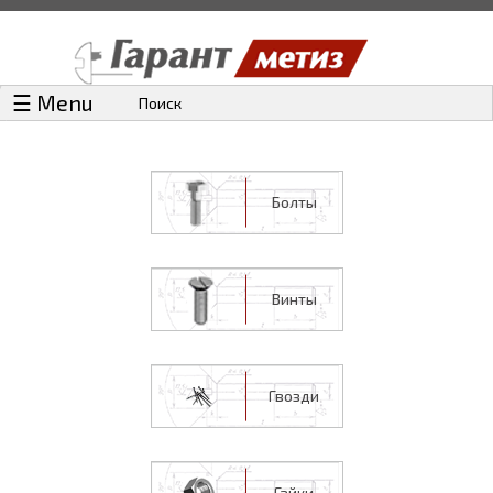
☰ Menu
Поиск
Болты
Винты
Гвозди
Гайки