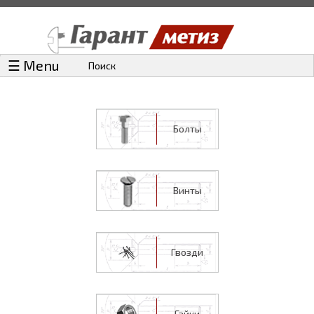
☰ Menu
Поиск
Болты
Винты
Гвозди
Гайки