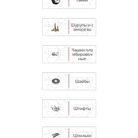
Шурупы и с
аморезы
Чашки пло
мбировоч
ные
Шайбы
Штифты
Шпильки