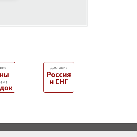
кие
доставка
ны
Россия
и СНГ
тема
док