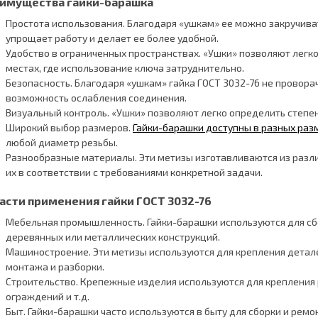
имущества гайки-барашка
Простота использования. Благодаря «ушкам» ее можно закручиват
упрощает работу и делает ее более удобной.
Удобство в ограниченных пространствах. «Ушки» позволяют легко
местах, где использование ключа затруднительно.
Безопасность. Благодаря «ушкам» гайка ГОСТ 3032-76 не провора
возможность ослабления соединения.
Визуальный контроль. «Ушки» позволяют легко определить степе
Широкий выбор размеров.
Гайки-барашки доступны в разных раз
любой диаметр резьбы.
Разнообразные материалы. Эти метизы изготавливаются из разли
их в соответствии с требованиями конкретной задачи.
асти применения гайки ГОСТ 3032-76
Мебельная промышленность. Гайки-барашки используются для сб
деревянных или металлических конструкций.
Машиностроение. Эти метизы используются для крепления детале
монтажа и разборки.
Строительство. Крепежные изделия используются для крепления 
ограждений и т.д.
Быт. Гайки-барашки часто используются в быту для сборки и рем