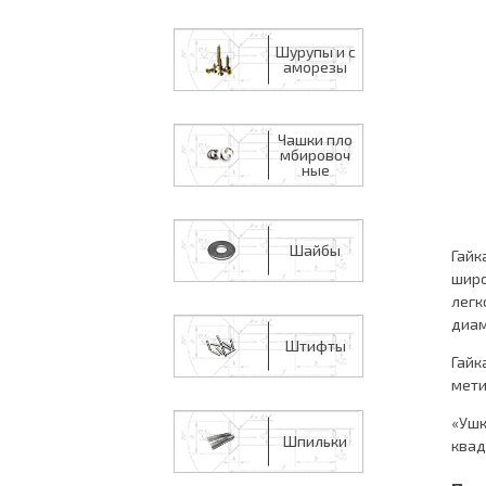
Шурупы и с
аморезы
Чашки пло
мбировоч
ные
Шайбы
Гайк
широ
легк
диам
Штифты
Гайк
мети
«Ушк
Шпильки
квад