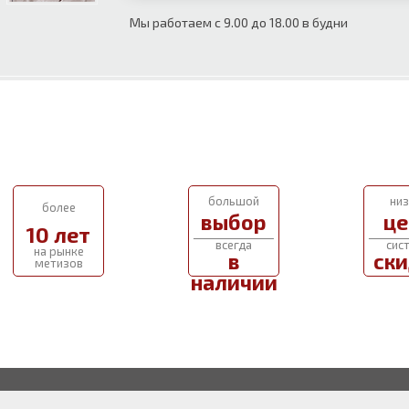
Мы работаем с 9.00 до 18.00 в будни
большой
низ
более
выбор
це
10 лет
всегда
сис
на рынке
в
ски
метизов
наличии