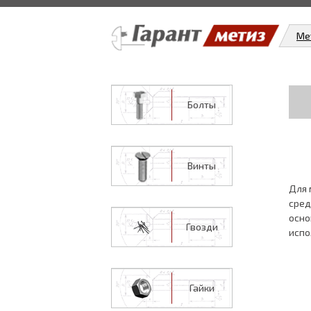
Ме
Болты
Винты
Для 
сред
осно
Гвозди
испо
Гайки