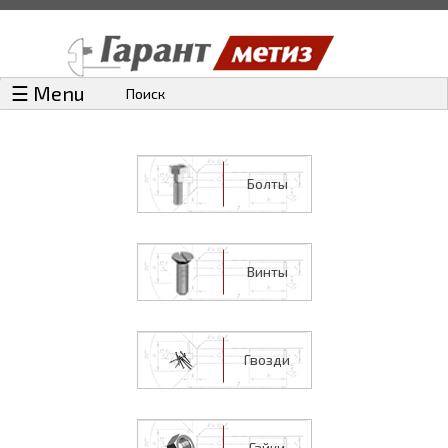
☰ Menu
Поиск
Болты
Винты
Гвозди
Гайки