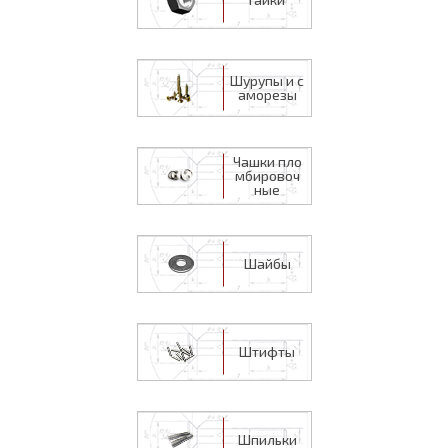
Шурупы и с
аморезы
Чашки пло
мбировоч
ные
Шайбы
Штифты
Шпильки