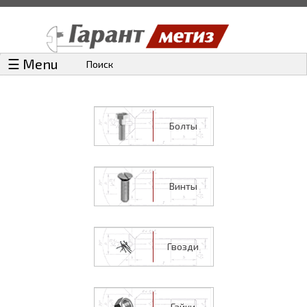
☰ Menu
Поиск
Болты
Винты
Гвозди
Гайки