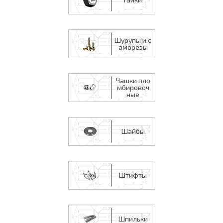
Шурупы и с
аморезы
Чашки пло
мбировоч
ные
Шайбы
Штифты
Шпильки