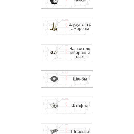
Шурупы и с
аморезы
Чашки пло
мбировоч
ные
Шайбы
Штифты
Шпильки