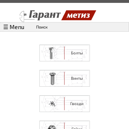
☰ Menu
Поиск
Болты
Винты
Гвозди
Гайки