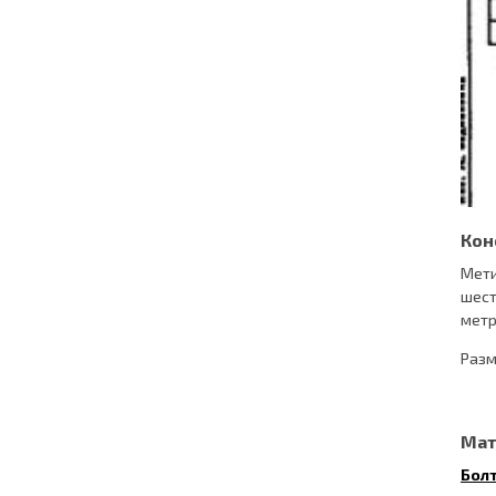
Кон
Мети
шест
метр
Разм
Мат
Болт