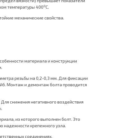
, предел вязкости) превышает показатели
0
зом температуры 400
С.
тойкие механические свойства.
особенности материала и конструкции
.
метра резьбы на 0,2-0,3 мм. Для фиксации
айб. Монтаж и демонтаж болта проводится
й. Для снижения негативного воздействия
.
риала, из которого выполнен болт. Это
ю надежности крепежного узла.
ветственных соединениях.