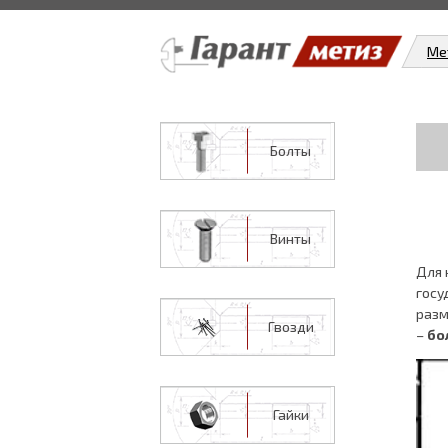
Ме
Болты
Винты
Для 
госу
разм
Гвозди
–
бо
Гайки