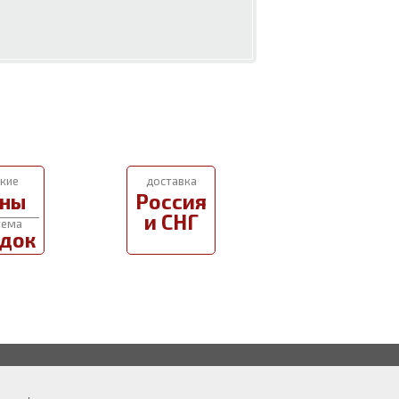
кие
доставка
ны
Россия
и СНГ
тема
док