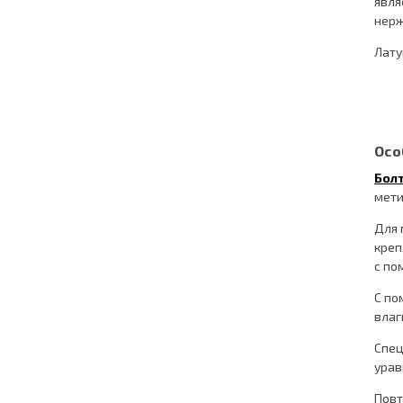
явля
нерж
Лату
Осо
Болт
мети
Для 
креп
с по
С по
влаг
Спец
урав
Повт