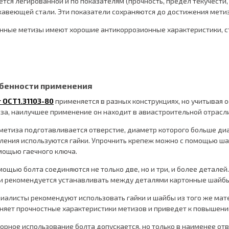
ется легированной и по показателям (прочность, предел текучести
авеющей стали. Эти показатели сохраняются до достижения мети
нные метизы имеют хорошие антикоррозионные характеристики, с
бенности применения
 ОСТ1.31103-80
применяется в разных конструкциях, но учитывая 
за, наилучшее применение он находит в авиастроительной отрасли
метиза подготавливается отверстие, диаметр которого больше диа
ления используются гайки. Упрочнить крепеж можно с помощью ш
мощью гаечного ключа.
мощью болта соединяются не только две, но и три, и более детале
и рекомендуется устанавливать между деталями картонные шайбы
иалисты рекомендуют использовать гайки и шайбы из того же мате
няет прочностные характеристики метизов и приведет к повышени
орное использование болта допускается, но только в наименее от