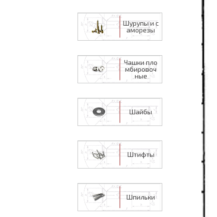
Шурупы и с
аморезы
Чашки пло
мбировоч
ные
Шайбы
Штифты
Шпильки