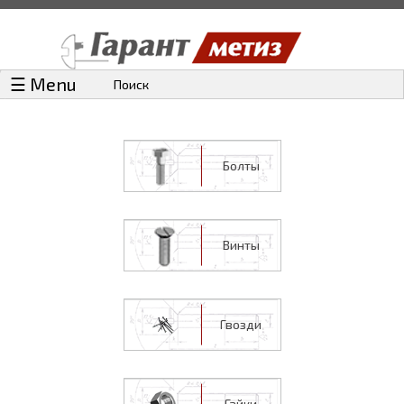
☰ Menu
Поиск
Болты
Винты
Гвозди
Гайки