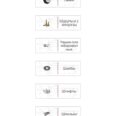
Шурупы и с
аморезы
Чашки пло
мбировоч
ные
Шайбы
Штифты
Шпильки