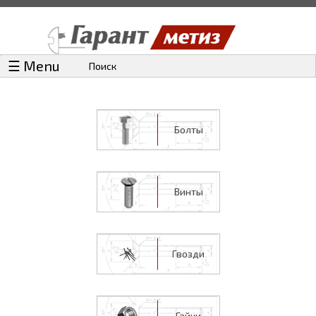
☰ Menu
Поиск
Болты
Винты
Гвозди
Гайки