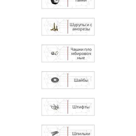
Шурупы и с
аморезы
Чашки пло
мбировоч
ные
Шайбы
Штифты
Шпильки