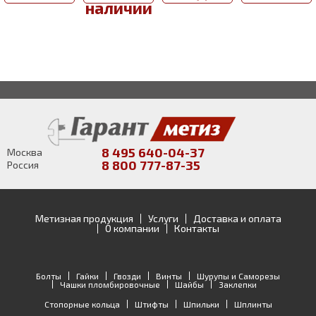
наличии
8 495 640-04-37
Москва
8 800 777-87-35
Россия
Метизная продукция
Услуги
Доставка и оплата
О компании
Контакты
Болты
Гайки
Гвозди
Винты
Шурупы и Саморезы
Чашки пломбировочные
Шайбы
Заклепки
Стопорные кольца
Штифты
Шпильки
Шплинты