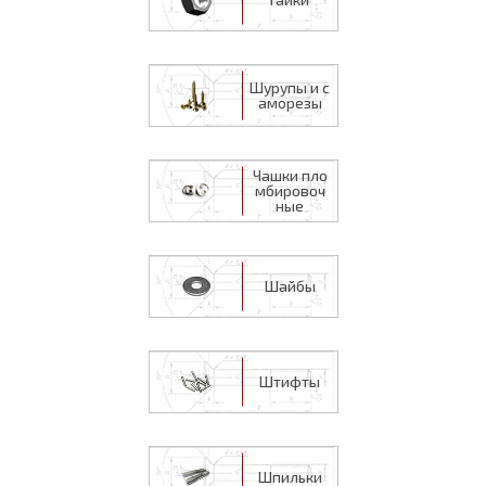
Шурупы и с
аморезы
Чашки пло
мбировоч
ные
Шайбы
Штифты
Шпильки