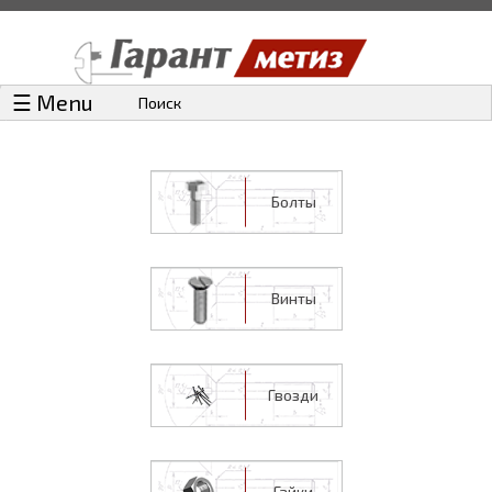
☰ Menu
Поиск
Болты
Винты
Гвозди
Гайки