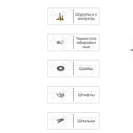
Шурупы и с
аморезы
Чашки пло
мбировоч
ные
Шайбы
Штифты
Шпильки