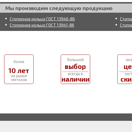
Мы производим следующую продукцию
Стопорное кольцо ГОСТ 13940-86
Стопо
Стопорное кольцо ГОСТ 13941-86
Стопо
большой
низ
более
выбор
це
10 лет
всегда в
сис
на рынке
наличии
ски
метизов