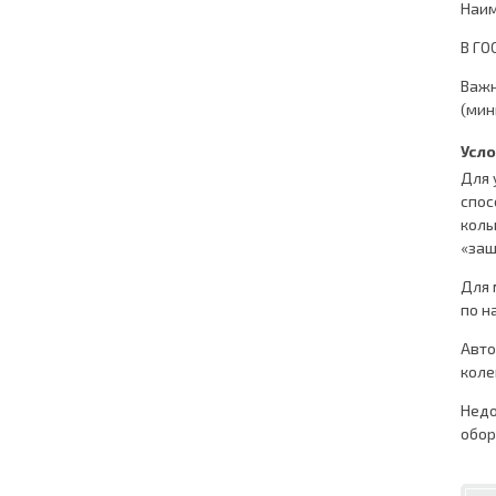
Наим
В ГО
Важн
(мин
Усл
Для 
спос
коль
«заш
Для 
по н
Авто
коле
Недо
обор