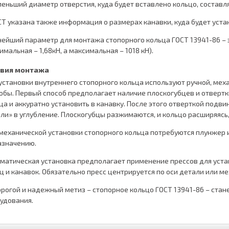
еньший диаметр отверстия, куда будет вставлено кольцо, составля
СТ указана также информация о размерах канавки, куда будет уста
ейший параметр для монтажа стопорного кольца ГОСТ 13941-86 – 
имальная – 1,68кН, а максимальная – 1018 кН).
овия монтажа
установки внутреннего стопорного кольца используют ручной, м
обы. Первый способ предполагает наличие плоскогубцев и отвертк
ца и аккуратно установить в канавку. После этого отверткой подви
ли» в углубление. Плоскогубцы разжимаются, и кольцо расширяясь,
механической установки стопорного кольца потребуются плунжер и
азначению.
матическая установка предполагает применение прессов для уста
ц и канавок. Обязательно пресс центрируется по оси детали или м
рогой и надежный метиз – стопорное кольцо ГОСТ 13941-86 – стан
удования.