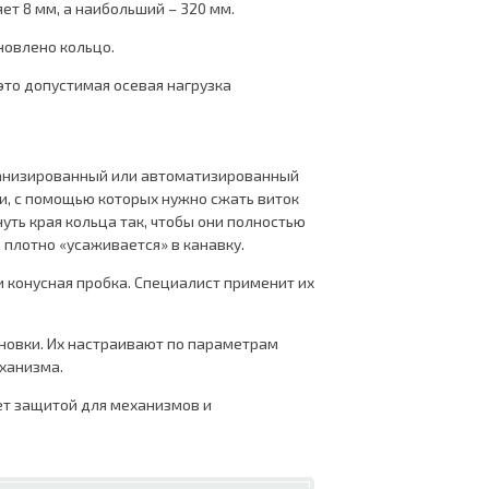
ет 8 мм, а наибольший – 320 мм.
новлено кольцо.
это допустимая осевая нагрузка
еханизированный или автоматизированный
и, с помощью которых нужно сжать виток
нуть края кольца так, чтобы они полностью
 плотно «усаживается» в канавку.
 конусная пробка. Специалист применит их
новки. Их настраивают по параметрам
еханизма.
ет защитой для механизмов и