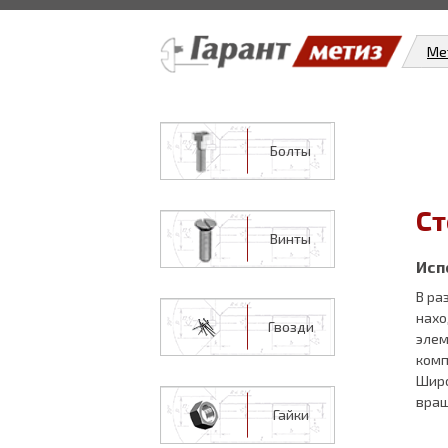
Ме
Болты
Ст
Винты
Исп
В ра
нахо
Гвозди
элем
комп
Широ
вращ
Гайки