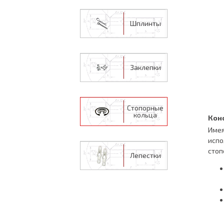
Шплинты
Заклепки
Стопорные
кольца
Кон
Имея
испо
стоп
Лепестки