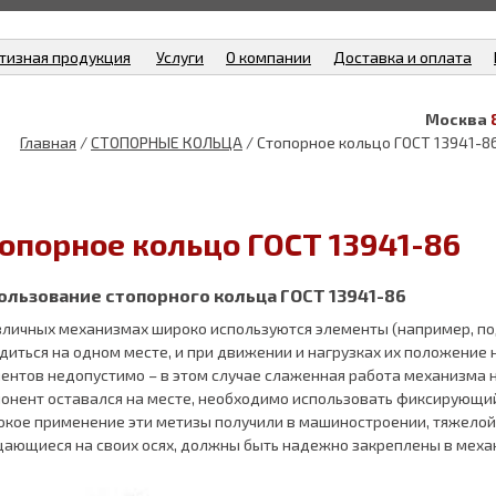
тизная продукция
Услуги
О компании
Доставка и оплата
Москва
Главная
/
СТОПОРНЫЕ КОЛЬЦА
/ Стопорное кольцо ГОСТ 13941-8
опорное кольцо ГОСТ 13941-86
ользование стопорного кольца ГОСТ 13941-86
зличных механизмах широко используются элементы (например, п
диться на одном месте, и при движении и нагрузках их положение
ентов недопустимо – в этом случае слаженная работа механизма н
онент оставался на месте, необходимо использовать фиксирующий 
кое применение эти метизы получили в машиностроении, тяжелой
ающиеся на своих осях, должны быть надежно закреплены в меха