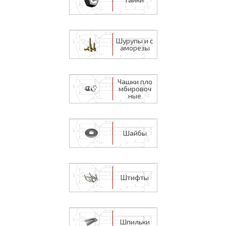
Шурупы и с
аморезы
Чашки пло
мбировоч
ные
Шайбы
Штифты
Шпильки