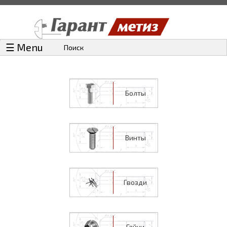
☰ Menu
Поиск
Болты
Винты
Гвозди
Гайки