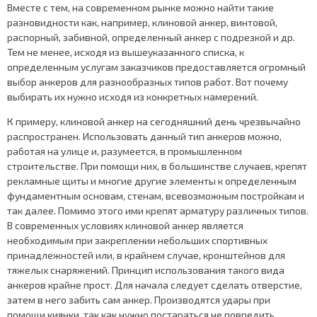
Вместе с тем, на современном рынке можно найти такие
разновидности как, например, клиновой анкер, винтовой,
распорный, забивной, определенный анкер с подрезкой и др.
Тем не менее, исходя из вышеуказанного списка, к
определенным услугам заказчиков предоставляется огромный
выбор анкеров для разнообразных типов работ. Вот почему
выбирать их нужно исходя из конкретных намерений.
К примеру, клиновой анкер на сегодняшний день чрезвычайно
распространен. Использовать данный тип анкеров можно,
работая на улице и, разумеется, в промышленном
строительстве. При помощи них, в большинстве случаев, крепят
рекламные щиты и многие другие элементы к определенным
фундаментным основам, стенам, всевозможным постройкам и
так далее. Помимо этого ими крепят арматуру различных типов.
В современных условиях клиновой анкер является
необходимым при закреплении небольших спортивных
принадлежностей или, в крайнем случае, кронштейнов для
тяжелых снаряжений. Принцип использования такого вида
анкеров крайне прост. Для начала следует сделать отверстие,
затем в него забить сам анкер. Производятся удары при
помощи киянки, так как нужно постараться не повредить