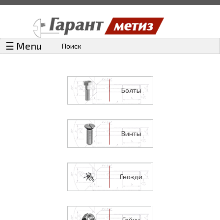
☰ Menu
Поиск
Болты
Винты
Гвозди
Гайки