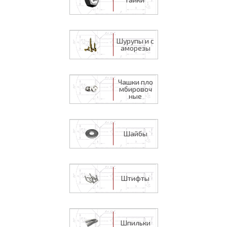
Шурупы и с
аморезы
Чашки пло
мбировоч
ные
Шайбы
Штифты
Шпильки