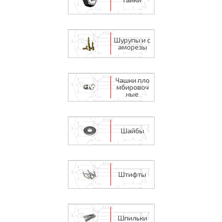
Шурупы и с
аморезы
Чашки пло
мбировоч
ные
Шайбы
Штифты
Шпильки