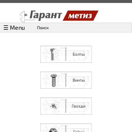
☰ Menu
Поиск
Болты
Винты
Гвозди
Гайки