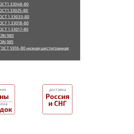
 ОСТ1.33048-80
 ОСТ1.33025-80
 ОСТ 1.33033-80
 ОСТ 1.33018-80
ОСТ 1.33017-80
DIN 980
DIN 985
 ГОСТ 5916-80 низкая шестигранная
кие
доставка
ны
Россия
и СНГ
тема
док