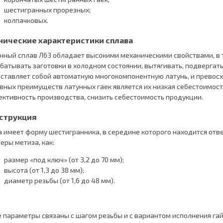
шестигранных прорезных;
колпачковых.
нические характеристики сплава
нный сплав Л63 обладает высокими механическими свойствами, в т
батывать заготовки в холодном состоянии, вытягивать, подвергат
ставляет собой автоматную многокомпонентную латунь, и превосх
вных преимуществ латунных гаек является их низкая себестоимост
ктивность производства, снизить себестоимость продукции.
струкция
а имеет форму шестигранника, в середине которого находится отве
еры метиза, как:
размер «под ключ» (от 3,2 до 70 мм);
высота (от 1,3 до 38 мм);
диаметр резьбы (от 1,6 до 48 мм).
 параметры связаны с шагом резьбы и с вариантом исполнения гай