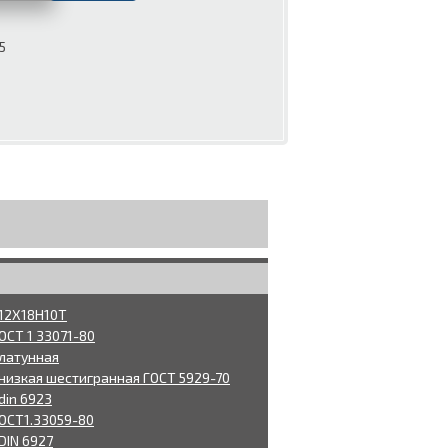
5
 12Х18Н10Т
ОСТ 1 33071-80
 латунная
 низкая шестигранная ГОСТ 5929-70
din 6923
 ОСТ1.33059-80
DIN 6927