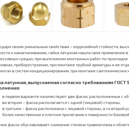
одаря своим уникальным свойствам – коррозийной стойкости, выс
кости к намагничиванию, гайка латунная нашла свое применение в 
рессивных средах, при выполнении монтажных работ по прокладке 
новках, приборостроении, при монтаже трубной арматуры и ее отд
ентах в систем кондиционирования, при монтаже сантехнических 
ка латунная, выпускаемая согласно требованиям ГОСТ 5
олнения:
в первом варианте наличествуют две фаски, расположенные с обе
во втором – фаска располагается с одной (лицевой) стороны;
в третьем – фаска расположена с лицевой стороны, а со второй
более качественное и плотное прилегание к поверхности базово
чие фасок обуславливает снижение степени травматизма и облегч