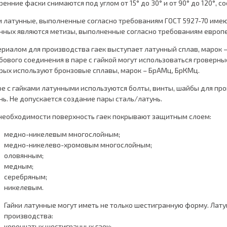
ренние фаски снимаются под углом от 15° до 30° и от 90° до 120°, с
и латунные, выполненные согласно требованиям ГОСТ 5927-70 имею
нных являются метизы, выполненные согласно требованиям европейс
риалом для производства гаек выступает латунный сплав, марок –
бового соединения в паре с гайкой могут использоваться гровер
рых используют бронзовые сплавы, марок – БрАМц, БрКМц.
ре с гайками латунными используются болты, винты, шайбы для пр
нь. Не допускается создание пары сталь/латунь.
необходимости поверхность гаек покрывают защитным слоем:
медно-никелевым многослойным;
медно-никелево-хромовым многослойным;
оловянным;
медным;
серебряным;
никелевым.
Гайки латунные могут иметь не только шестигранную форму. Лат
производства:
корончатых шестигранных гаек;