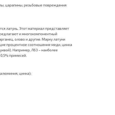
колы, царапины, резьбовые повреждения
тся латунь. Этот материал представляет
 предлагают и многокомпонентный
арганец, олово и другие. Марку латуни
ющие процентное соотношение меди, цинка
уквой). Например, Л63 – наиболее
 0,5% примесей.
 алюминия, цинка);