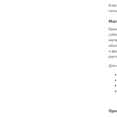
Клас
согл
Мат
Кром
собо
мате
обоз
и др
расп
Для 
При