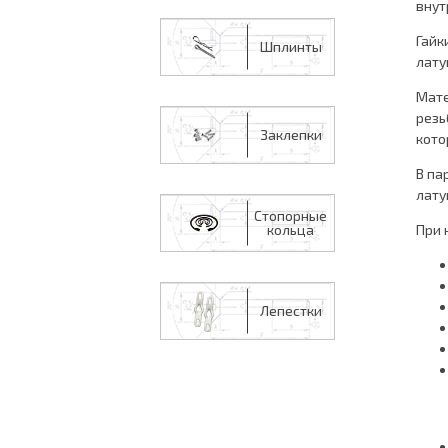
внут
Гайк
Шплинты
лату
Мате
резь
Заклепки
кото
В па
лату
Стопорные
кольца
При 
Лепестки