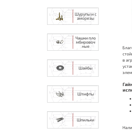
Шурупы и с
аморезы
Чашки пло
мбировоч
ные
Благ
стой
в аг
уста
Шайбы
элем
Гай
исп
Штифты
Шпильки
Нали