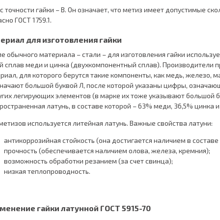
с точности гайки – В. Он означает, что метиз имеет допустимые с
асно ГОСТ 1759.1.
ериал для изготовления гайки
е обычного материала – стали – для изготовления гайки используе
й сплав меди и цинка (двухкомпонентный сплав). Производители
риал, для которого берутся такие компоненты, как медь, железо, м
начают большой буквой Л, после которой указаны цифры, означа
угих легирующих элементов (в марке их тоже указывают большой б
ространенная латунь, в составе которой – 63% меди, 36,5% цинка и
метизов используется литейная латунь. Важные свойства латуни:
антикоррозийная стойкость (она достигается наличием в составе
прочность (обеспечивается наличием олова, железа, кремния);
возможность обработки резанием (за счет свинца);
низкая теплопроводность.
менение гайки латунной ГОСТ 5915-70