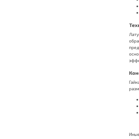
Тех
Лату
обра
пред
осно
эффе
Кон
Гайк
разм
Иные