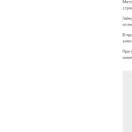
Мети
стро
Гайк
отли
В пр
элек
При 
комп