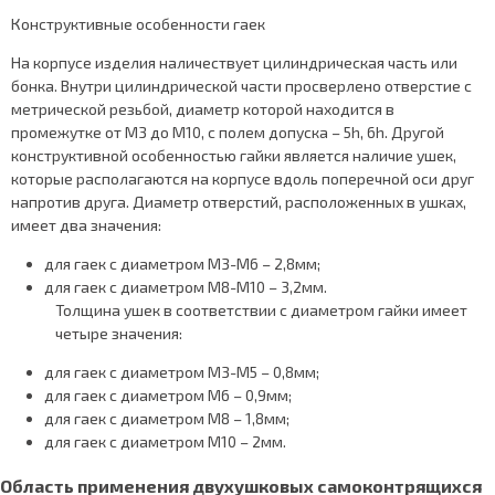
Конструктивные особенности гаек
На корпусе изделия наличествует цилиндрическая часть или
бонка. Внутри цилиндрической части просверлено отверстие с
метрической резьбой, диаметр которой находится в
промежутке от М3 до М10, с полем допуска – 5h, 6h. Другой
конструктивной особенностью гайки является наличие ушек,
которые располагаются на корпусе вдоль поперечной оси друг
напротив друга. Диаметр отверстий, расположенных в ушках,
имеет два значения:
для гаек с диаметром М3-М6 – 2,8мм;
для гаек с диаметром М8-М10 – 3,2мм.
Толщина ушек в соответствии с диаметром гайки имеет
четыре значения:
для гаек с диаметром М3-М5 – 0,8мм;
для гаек с диаметром М6 – 0,9мм;
для гаек с диаметром М8 – 1,8мм;
для гаек с диаметром М10 – 2мм.
Область применения двухушковых самоконтрящихся