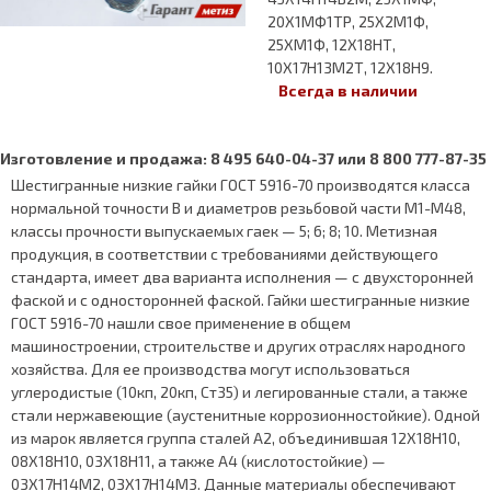
20Х1МФ1ТР, 25Х2М1Ф,
25ХМ1Ф, 12Х18НТ,
10Х17Н13М2Т, 12Х18Н9.
Всегда в наличии
Изготовление и продажа: 8 495 640-04-37 или 8 800 777-87-35
Шестигранные низкие гайки ГОСТ 5916-70 производятся класса
нормальной точности В и диаметров резьбовой части М1-М48,
классы прочности выпускаемых гаек — 5; 6; 8; 10. Метизная
продукция, в соответствии с требованиями действующего
стандарта, имеет два варианта исполнения — с двухсторонней
фаской и с односторонней фаской. Гайки шестигранные низкие
ГОСТ 5916-70 нашли свое применение в общем
машиностроении, строительстве и других отраслях народного
хозяйства. Для ее производства могут использоваться
углеродистые (10кп, 20кп, Ст35) и легированные стали, а также
стали нержавеющие (аустенитные коррозионностойкие). Одной
из марок является группа сталей А2, объединившая 12Х18Н10,
08Х18Н10, 03Х18Н11, а также А4 (кислотостойкие) —
03Х17Н14М2, 03Х17Н14М3. Данные материалы обеспечивают