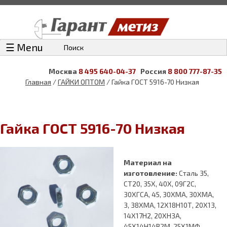
☰ Menu
Поиск
Москва
8 495 640-04-37
Россия
8 800 777-87-35
Главная
/
ГАЙКИ ОПТОМ
/ Гайка ГОСТ 5916-70 Низкая
Гайка ГОСТ 5916-70 Низкая
Материал на
изготовление:
Сталь 35,
СТ20, 35Х, 40Х, 09Г2С,
30ХГСА, 45, 30ХМА, 30ХМА,
3, 38ХМА, 12Х18Н10Т, 20Х13,
14Х17Н2, 20ХН3А,
45Х14Н14В2М, 25Х1МФ,