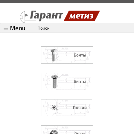
☰ Menu
Поиск
Болты
Винты
Гвозди
Гайки