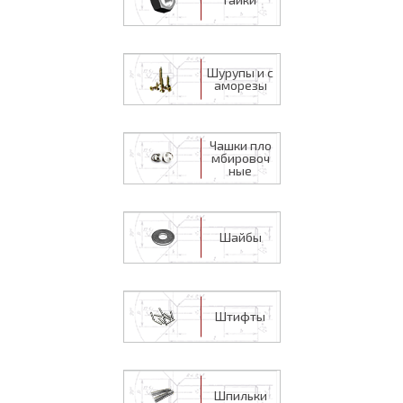
Шурупы и с
аморезы
Чашки пло
мбировоч
ные
Шайбы
Штифты
Шпильки