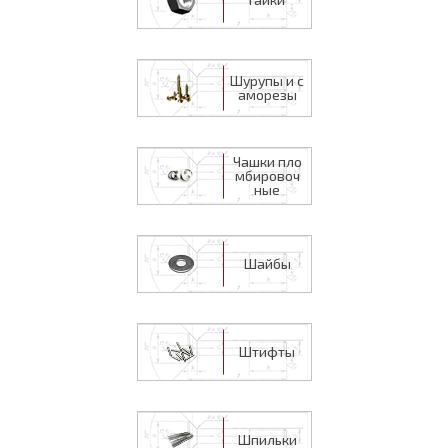
Шурупы и с
аморезы
Чашки пло
мбировоч
ные
Шайбы
Штифты
Шпильки