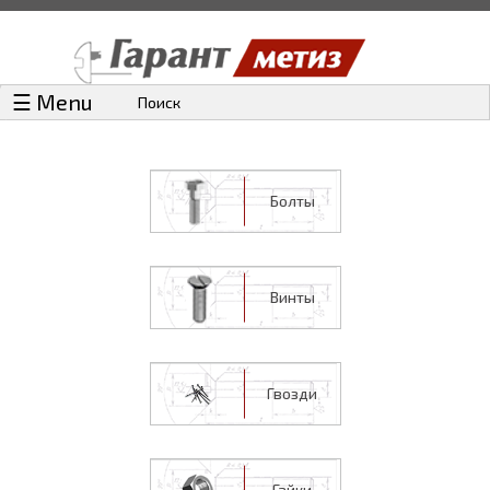
☰ Menu
Поиск
Болты
Винты
Гвозди
Гайки