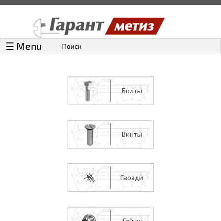
☰ Menu
Поиск
Болты
Винты
Гвозди
Гайки