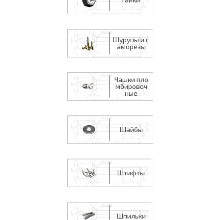
Шурупы и с
аморезы
Чашки пло
мбировоч
ные
Шайбы
Штифты
Шпильки