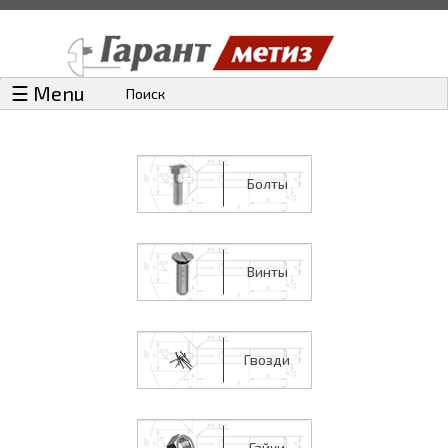
☰ Menu
Поиск
Болты
Винты
Гвозди
Гайки