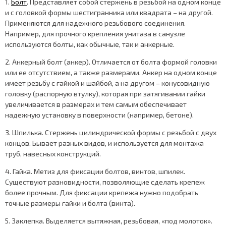
1.
Болт
. Представляет собой стержень в резьбой на одном конце
и с головкой формы шестигранника или квадрата – на другой.
Применяются для надежного резьбового соединения.
Например, для прочного крепления унитаза в санузле
используются болты, как обычные, так и анкерные.
2. Анкерный болт (анкер). Отличается от болта формой головки
или ее отсутствием, а также размерами. Анкер на одном конце
имеет резьбу с гайкой и шайбой, а на другом – конусовидную
головку (распорную втулку), которая при затягивании гайки
увеличивается в размерах и тем самым обеспечивает
надежную установку в поверхности (например, бетоне).
3. Шпилька. Стержень цилиндрической формы с резьбой с двух
концов. Бывает разных видов, и используется для монтажа
труб, навесных конструкций.
4. Гайка. Метиз для фиксации болтов, винтов, шпилек.
Существуют разновидности, позволяющие сделать крепеж
более прочным. Для фиксации крепежа нужно подобрать
точные размеры гайки и болта (винта).
5. Заклепка. Выделяется вытяжная, резьбовая, «под молоток».