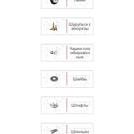
Шурупы и с
аморезы
Чашки пло
мбировоч
ные
Шайбы
Штифты
Шпильки