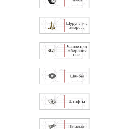
Шурупы и с
аморезы
Чашки пло
мбировоч
ные
Шайбы
Штифты
Шпильки