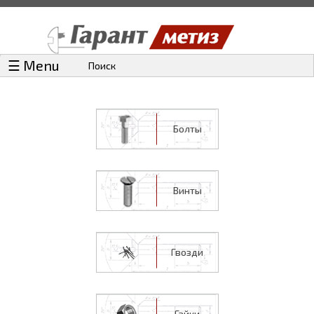
☰ Menu
Поиск
Болты
Винты
Гвозди
Гайки