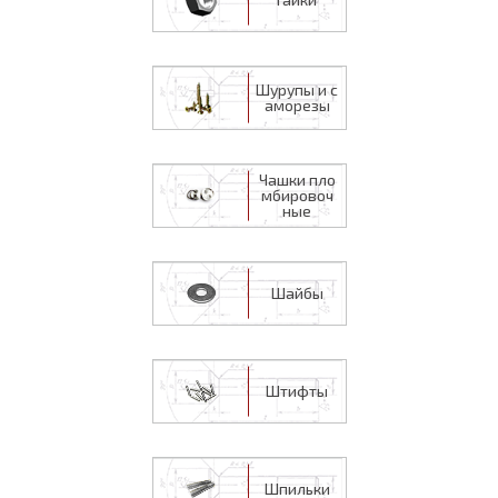
Шурупы и с
аморезы
Чашки пло
мбировоч
ные
Шайбы
Штифты
Шпильки