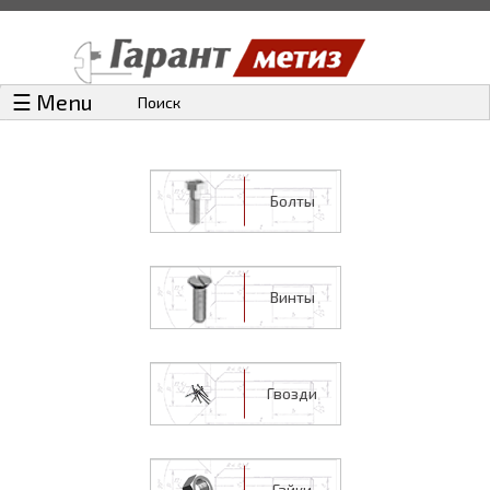
☰ Menu
Поиск
Болты
Винты
Гвозди
Гайки