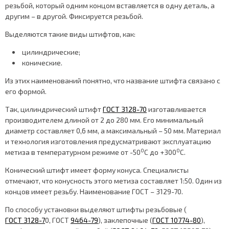
резьбой, который одним концом вставляется в одну деталь, а
другим – в другой. Фиксируется резьбой.
Выделяются такие виды штифтов, как:
цилиндрические;
конические.
Из этих наименований понятно, что название штифта связано с
его формой.
Так, цилиндрический штифт
ГОСТ 3128-70
изготавливается
производителем длиной от 2 до 280 мм. Его минимальный
диаметр составляет 0,6 мм, а максимальный – 50 мм. Материал
и технология изготовления предусматривают эксплуатацию
0
0
метиза в температурном режиме от -50
С до +300
С.
Конический штифт имеет форму конуса. Специалисты
отмечают, что конусность этого метиза составляет 1:50. Один из
концов имеет резьбу. Наименование ГОСТ – 3129-70.
По способу установки выделяют штифты резьбовые (
ГОСТ 3128-7
0, ГОСТ
9464-79
), заклепочные (
ГОСТ 10774-80
),