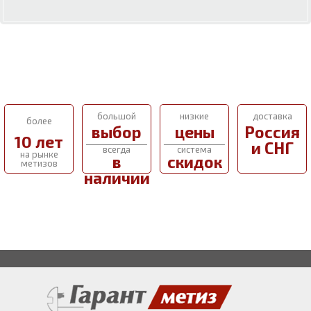
большой
низкие
доставка
более
выбор
цены
Россия
10 лет
и СНГ
всегда
система
на рынке
в
скидок
метизов
наличии