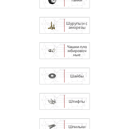
Шурупы и с
аморезы
Чашки пло
мбировоч
ные
Шайбы
Штифты
Шпильки