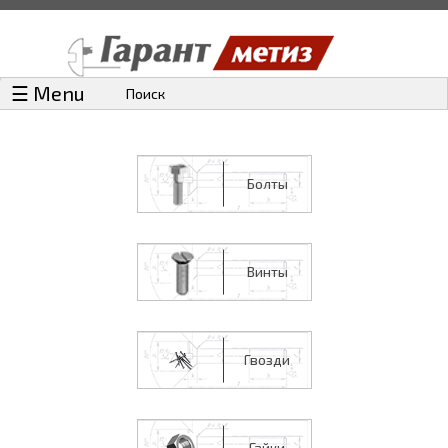
☰ Menu
Поиск
Болты
Винты
Гвозди
Гайки