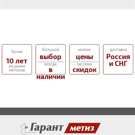
большой
низкие
доставка
более
выбор
цены
Россия
10 лет
и СНГ
всегда
система
на рынке
в
скидок
метизов
наличии