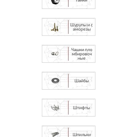
Шурупы и с
аморезы
Чашки пло
мбировоч
ные
Шайбы
Штифты
Шпильки