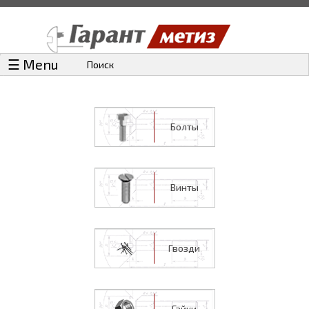
☰ Menu
Поиск
Болты
Винты
Гвозди
Гайки