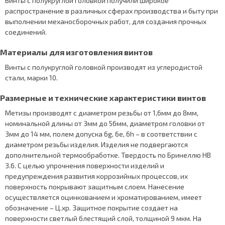
Винты с полукруглой головкой получили широкое
распространение в различных сферах производства и быту при
выполнении механосборочных работ, для создания прочных
соединений.
Материалы для изготовления винтов
Винты с полукруглой головкой производят из углеродистой
стали, марки 10.
Размерные и технические характеристики винтов
Метизы производят с диаметром резьбы от 1,6мм до 8мм,
номинальной длины от 3мм до 56мм, диаметром головки от
3мм до 14 мм, полем допуска 6g, 6e, 6h – в соответствии с
диаметром резьбы изделия. Изделия не подвергаются
дополнительной термообработке. Твердость по Бринеллю HB
3.6. С целью упрочнения поверхности изделий и
предупреждения развития коррозийных процессов, их
поверхность покрывают защитным слоем. Нанесение
осуществляется оцинкованием и хроматированием, имеет
обозначение – Ц.хр. Защитное покрытие создает на
поверхности светлый блестящий слой, толщиной 9 мкм. На