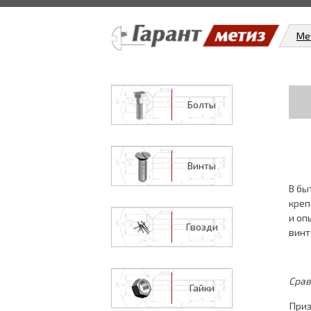
Ме
Болты
Винты
В бы
креп
и оп
Гвозди
вин
Срав
Гайки
При