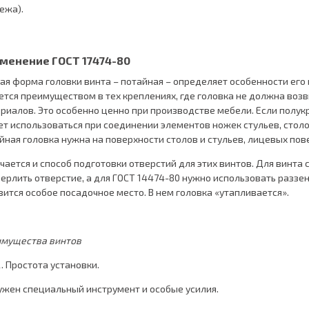
ежа).
именение
ГОСТ 17474-80
ая форма головки винта – потайная – определяет особенности его
ется преимуществом в тех креплениях, где головка не должна во
риалов. Это особенно ценно при производстве мебели. Если полукр
т использоваться при соединении элементов ножек стульев, столо
йная головка нужна на поверхности столов и стульев, лицевых пов
чается и способ подготовки отверстий для этих винтов. Для винта 
ерлить отверстие, а для ГОСТ 14474-80 нужно использовать раззенк
вится особое посадочное место. В нем головка «утапливается».
мущества винтов
Простота установки.
ужен специальный инструмент и особые усилия.