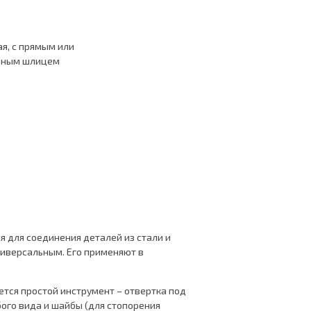
я, с прямым или
зным шлицем
я для соединения деталей из стали и
универсальным. Его применяют в
уется простой инструмент – отвертка под
ого вида и шайбы (для стопорения