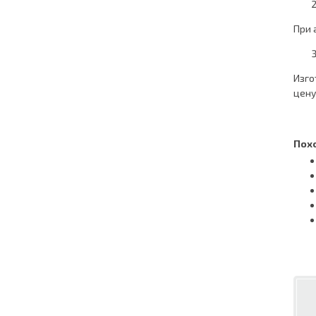
При 
Изго
цену
Пох