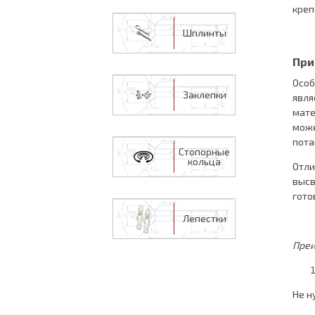
креп
Шплинты
Пр
Особ
Заклепки
явля
мате
може
пота
Стопорные
кольца
Отли
высв
гото
Лепестки
Преи
Не н