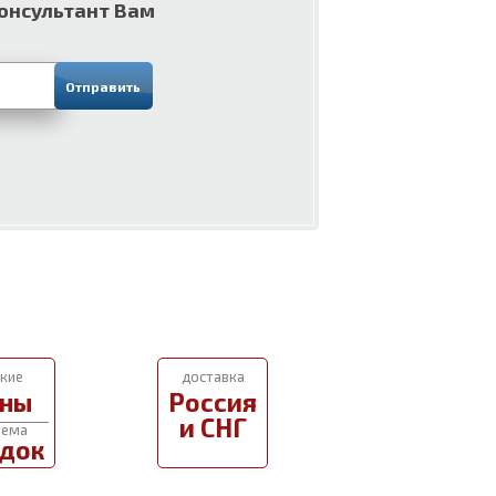
консультант Вам
кие
доставка
ны
Россия
и СНГ
тема
док