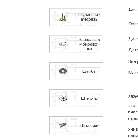
Длин
Шурупы и с
аморезы
Фор
Диам
Чашки пло
мбировоч
ные
Диам
Вид 
Шайбы
Мате
При
Штифты
Этот
плас
стро
Шпильки
Унив
прям