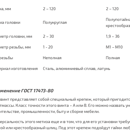
а, мм
2 – 120
2 – 120
Полупотайна
ма головки
Полукруглая
крестообра
етр головки, мм
2 – 30
1,9 – 36
етр резьбы, мм
1 - 20
М1 – М10
резьбы
Неполная
Полная
риал изготовления
Сталь, алюминиевый сплав, латунь
менение ГОСТ 17473-80
 винт представляет собой специальный крепеж, который пригодитс
тмассы. Класс точности этого винта – А или В. Его можно назвать 
ительстве, промышленности, быту и сборке мебели.
ерсальность этого метиза еще и в том, что для его установки треб
ой или крестообразный шлиц. Под этот крепеж подойдут гайки люб