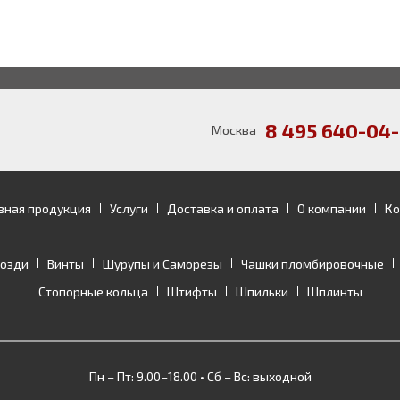
8 495 640-04-
Москва
зная продукция
Услуги
Доставка и оплата
О компании
Ко
возди
Винты
Шурупы и Саморезы
Чашки пломбировочные
Стопорные кольца
Штифты
Шпильки
Шплинты
Пн – Пт: 9.00–18.00 • Сб – Вс: выходной