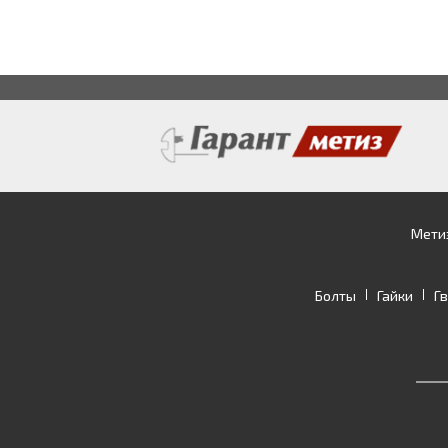
Мети
Болты
Гайки
Г