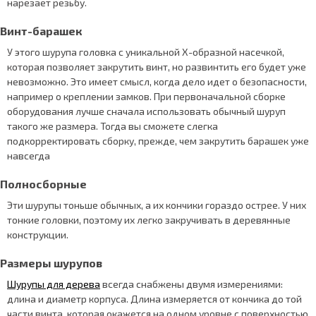
нарезает резьбу.
Винт-барашек
У этого шурупа головка с уникальной Х-образной насечкой,
которая позволяет закрутить винт, но развинтить его будет уже
невозможно. Это имеет смысл, когда дело идет о безопасности,
например о креплении замков. При первоначальной сборке
оборудования лучше сначала использовать обычный шуруп
такого же размера. Тогда вы сможете слегка
подкорректировать сборку, прежде, чем закрутить барашек уже
навсегда
Полносборные
Эти шурупы тоньше обычных, а их кончики гораздо острее. У них
тонкие головки, поэтому их легко закручивать в деревянные
конструкции.
Размеры шурупов
Шурупы для дерева
всегда снабжены двумя измерениями:
длина и диаметр корпуса. Длина измеряется от кончика до той
части винта, которая окажется на одном уровне с поверхностью