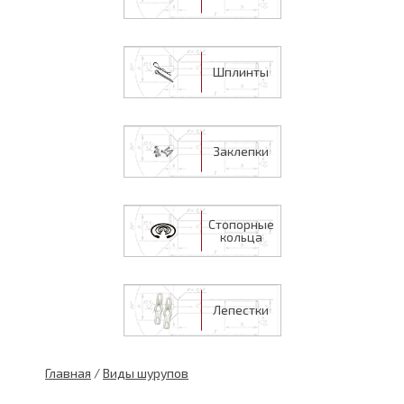
Шплинты
Заклепки
Стопорные
кольца
Лепестки
Главная
/
Виды шурупов