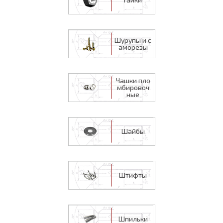
Шурупы и с
аморезы
Чашки пло
мбировоч
ные
Шайбы
Штифты
Шпильки