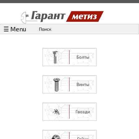
☰ Menu
Поиск
Болты
Винты
Гвозди
Гайки