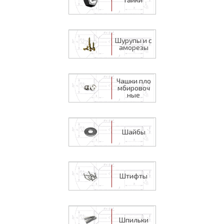
Шурупы и с
аморезы
Чашки пло
мбировоч
ные
Шайбы
Штифты
Шпильки