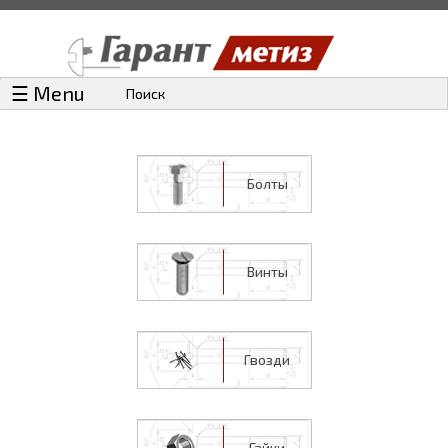
☰ Menu
Поиск
Болты
Винты
Гвозди
Гайки