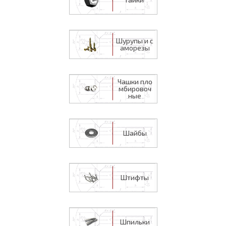
Шурупы и с
аморезы
Чашки пло
мбировоч
ные
Шайбы
Штифты
Шпильки