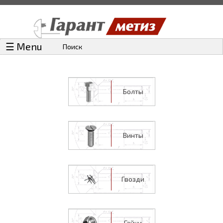
☰ Menu
Поиск
Болты
Винты
Гвозди
Гайки