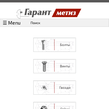
☰ Menu
Поиск
Болты
Винты
Гвозди
Гайки