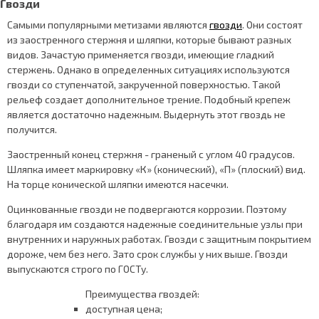
Гвозди
Самыми популярными метизами являются
гвозди
. Они состоят
из заостренного стержня и шляпки, которые бывают разных
видов. Зачастую применяется гвозди, имеющие гладкий
стержень. Однако в определенных ситуациях используются
гвозди со ступенчатой, закрученной поверхностью. Такой
рельеф создает дополнительное трение. Подобный крепеж
является достаточно надежным. Выдернуть этот гвоздь не
получится.
Заостренный конец стержня - граненый с углом 40 градусов.
Шляпка имеет маркировку «К» (конический), «П» (плоский) вид.
На торце конической шляпки имеются насечки.
Оцинкованные гвозди не подвергаются коррозии. Поэтому
благодаря им создаются надежные соединительные узлы при
внутренних и наружных работах. Гвозди с защитным покрытием
дороже, чем без него. Зато срок службы у них выше. Гвозди
выпускаются строго по ГОСТу.
Преимущества гвоздей:
доступная цена;