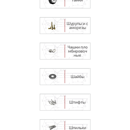
Шурупы и с
аморезы
Чашки пло
мбировоч
ные
Шайбы
Штифты
Шпильки