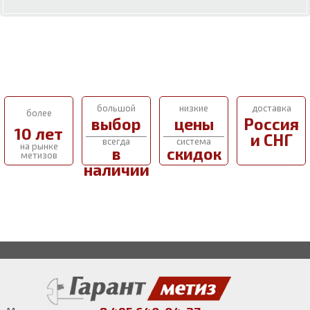
большой
низкие
доставка
более
выбор
цены
Россия
10 лет
и СНГ
всегда
система
на рынке
в
скидок
метизов
наличии