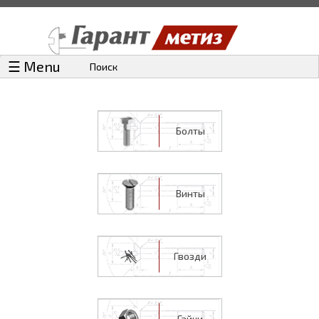
☰ Menu
Поиск
Болты
Винты
Гвозди
Гайки