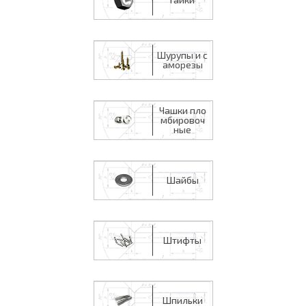
Шурупы и с
аморезы
Чашки пло
мбировоч
ные
Шайбы
Штифты
Шпильки